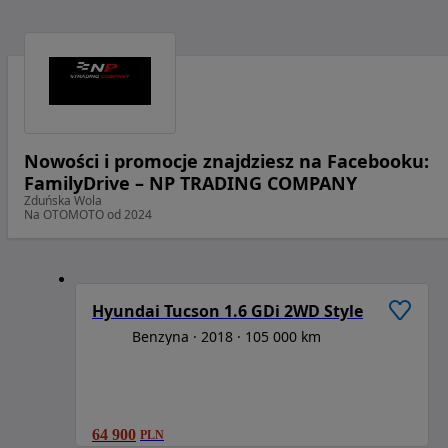
Nowości i promocje znajdziesz na Facebooku:
FamilyDrive – NP TRADING COMPANY
Zduńska Wola
Na OTOMOTO od 2024
1
/
6
Hyundai Tucson 1.6 GDi 2WD Style
Benzyna
2018
105 000 km
64 900
PLN
1
/
6