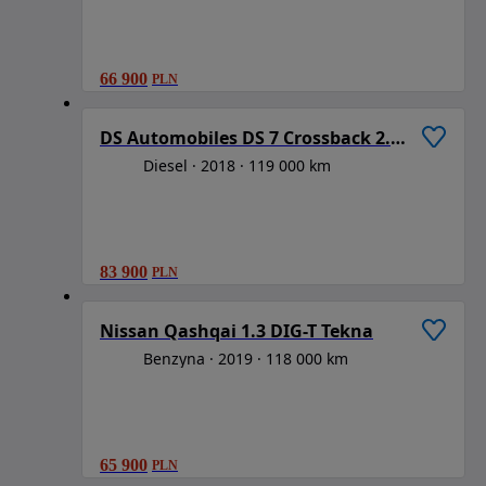
66 900
PLN
1
/
6
DS Automobiles DS 7 Crossback 2.0 BlueHDi Louvre
Diesel
2018
119 000 km
83 900
PLN
1
/
6
Nissan Qashqai 1.3 DIG-T Tekna
Benzyna
2019
118 000 km
65 900
PLN